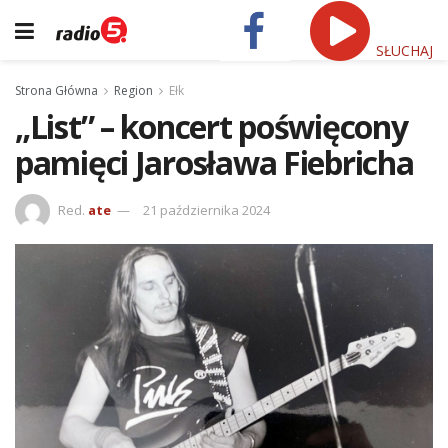
SŁUCHAJ
Strona Główna
Region
Ełk
„List” – koncert poświęcony
pamięci Jarosława Fiebricha
Red.
ate
21 października 2024