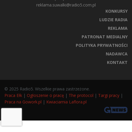
reklama.suwalki@radio5.com.pl
KONKURSY
LUDZIE RADIA
REKLAMA
PATRONAT MEDIALNY
POLITYKA PRYWATNOŚCI
NADAWCA
KONTAKT
© 2025 Radio5. Wszelkie prawa zastrzeżone.
Praca Ełk
|
Ogłoszenie o pracę
|
The protocol
|
Targi pracy
|
Praca na Gowork.pl
|
Kwiaciarnia Laflora.pl