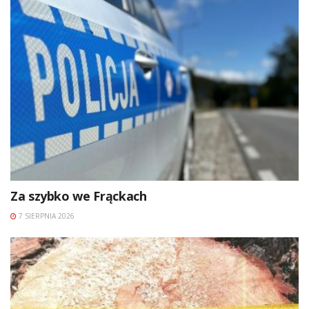
Za szybko we Frąckach
7 SIERPNIA 2026