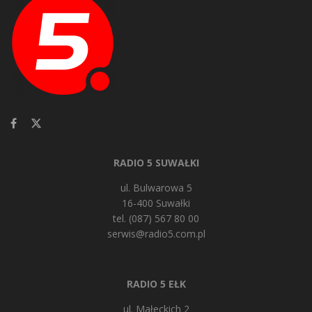
RADIO 5 SUWAŁKI
ul. Bulwarowa 5
16-400 Suwałki
tel. (087) 567 80 00
serwis@radio5.com.pl
RADIO 5 EŁK
ul. Małeckich 2