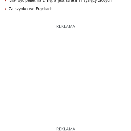
Miał być pellet na zimę, a jest strata 11 tysięcy złotych
Za szybko we Frąckach
REKLAMA
REKLAMA