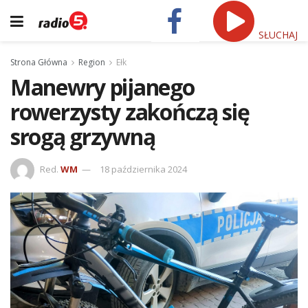
SŁUCHAJ
Strona Główna
Region
Ełk
Manewry pijanego
rowerzysty zakończą się
srogą grzywną
Red.
WM
18 października 2024