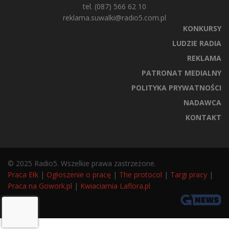
tel. (087) 566 62 10
reklama.suwalki@radio5.com.pl
KONKURSY
LUDZIE RADIA
REKLAMA
PATRONAT MEDIALNY
POLITYKA PRYWATNOŚCI
NADAWCA
KONTAKT
© 2025 Radio5. Wszelkie prawa zastrzeżone.
Praca Ełk
|
Ogłoszenie o pracę
|
The protocol
|
Targi pracy
|
Praca na Gowork.pl
|
Kwiaciarnia Laflora.pl