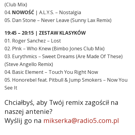
(Club Mix)
04.
NOWOŚĆ
| A.L.Y.S. – Nostalgia
05. Dan Stone – Never Leave (Sunny Lax Remix)
19:45 – 20:15 | ZESTAW KLASYKÓW
01. Roger Sanchez – Lost
02. P!nk – Who Knew (Bimbo Jones Club Mix)
03. Eurythmics – Sweet Dreams (Are Made Of These)
(Steve Angello Remix)
04. Basic Element – Touch You Right Now
05. Honorebel feat. Pitbull & Jump Smokers – Now You
See It
Chciałbyś, aby Twój remix zagościł na
naszej antenie?
Wyślij go na
mikserka@radio5.com.pl