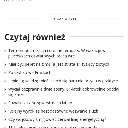
POKAŻ WIĘCEJ
Czytaj również
Termomodernizacja i drobne remonty. W wakacje w
placówkach oświatowych praca wre
Miał być pellet na zimę, a jest strata 11 tysięcy złotych
Za szybko we Frąckach
Lepiej tę wiedzę mieć i niech się nam nie przyda w praktyce
Wyciął bezprawnie dwie sosny. 61-latek dobrowolnie poddał
się karze
Suwałki zatańczą w rytmach latino
Kolejny wyrok za bezpodstawne wezwanie służb
Czy wojskowy śmigłowiec zerwał linię energetyczną?
18-latek przyznał się do zniszczenia samochodu