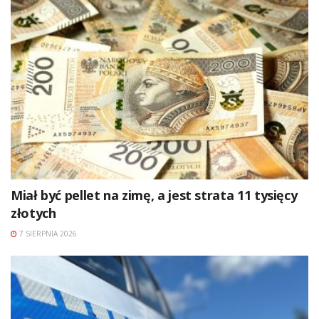
Miał być pellet na zimę, a jest strata 11 tysięcy
złotych
7 SIERPNIA 2026