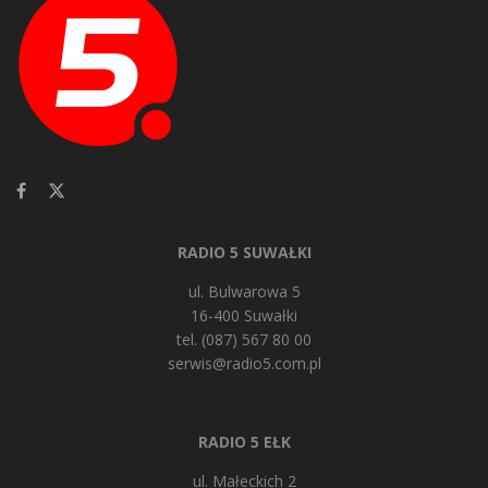
RADIO 5 SUWAŁKI
ul. Bulwarowa 5
16-400 Suwałki
tel. (087) 567 80 00
serwis@radio5.com.pl
RADIO 5 EŁK
ul. Małeckich 2