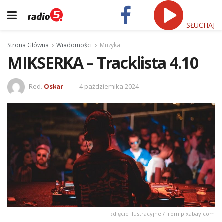
SŁUCHAJ
Strona Główna
Wiadomości
Muzyka
MIKSERKA – Tracklista 4.10
Red.
Oskar
4 października 2024
zdjęcie ilustracyjne / from pixabay.com