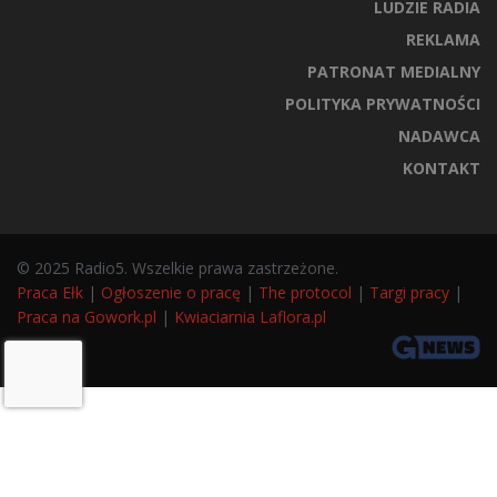
LUDZIE RADIA
REKLAMA
PATRONAT MEDIALNY
POLITYKA PRYWATNOŚCI
NADAWCA
KONTAKT
© 2025 Radio5. Wszelkie prawa zastrzeżone.
Praca Ełk
|
Ogłoszenie o pracę
|
The protocol
|
Targi pracy
|
Praca na Gowork.pl
|
Kwiaciarnia Laflora.pl