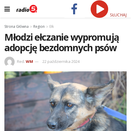
SŁUCHAJ
Strona Główna
Region
Ełk
Młodzi ełczanie wypromują
adopcję bezdomnych psów
Red.
WM
22 października 2024