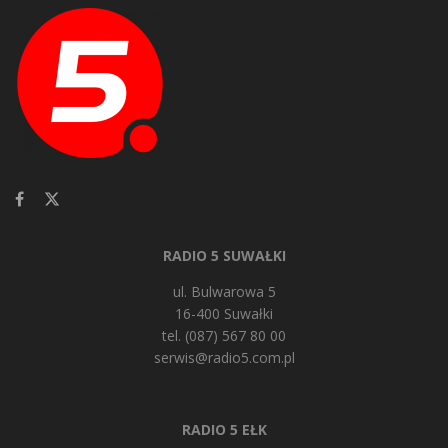
RADIO 5 SUWAŁKI
ul. Bulwarowa 5
16-400 Suwałki
tel. (087) 567 80 00
serwis@radio5.com.pl
RADIO 5 EŁK