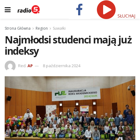
SŁUCHAJ
Strona Główna
Region
Suwałki
Najmłodsi studenci mają już
indeksy
Red.
AP
8 października 2024