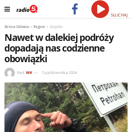
SŁUCHAJ
Strona Główna
Region
Giżycko
Nawet w dalekiej podróży
dopadają nas codzienne
obowiązki
Red.
WK
7 października 2024