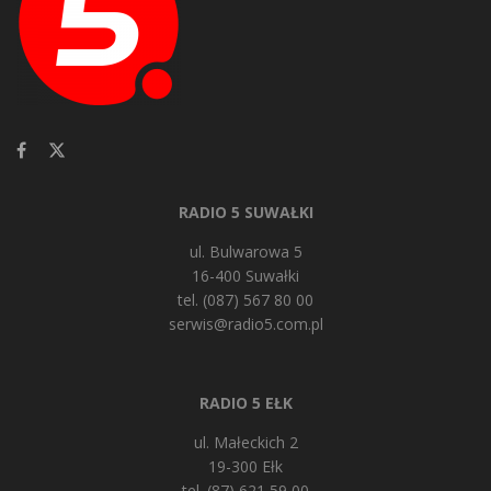
RADIO 5 SUWAŁKI
ul. Bulwarowa 5
16-400 Suwałki
tel. (087) 567 80 00
serwis@radio5.com.pl
RADIO 5 EŁK
ul. Małeckich 2
19-300 Ełk
tel. (87) 621 59 00