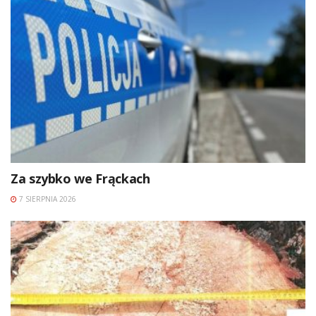
Za szybko we Frąckach
7 SIERPNIA 2026