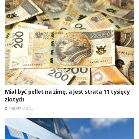
Miał być pellet na zimę, a jest strata 11 tysięcy
złotych
7 SIERPNIA 2026