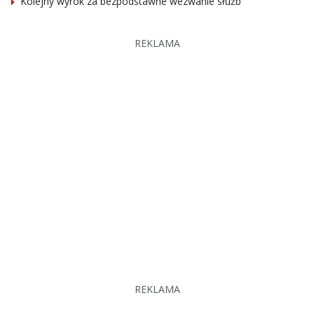
Kolejny wyrok za bezpodstawne wezwanie służb
REKLAMA
REKLAMA