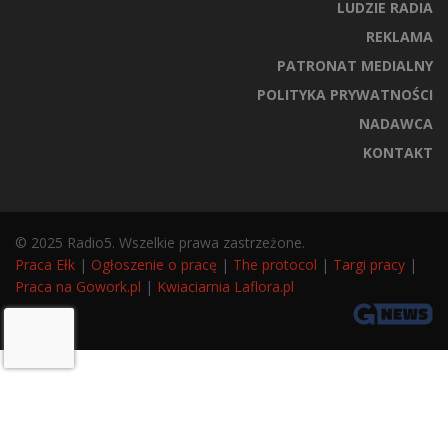
LUDZIE RADIA
REKLAMA
PATRONAT MEDIALNY
POLITYKA PRYWATNOŚCI
NADAWCA
KONTAKT
© 2025 Radio5. Wszelkie prawa zastrzeżone.
Praca Ełk
|
Ogłoszenie o pracę
|
The protocol
|
Targi pracy
|
Praca na Gowork.pl
|
Kwiaciarnia Laflora.pl