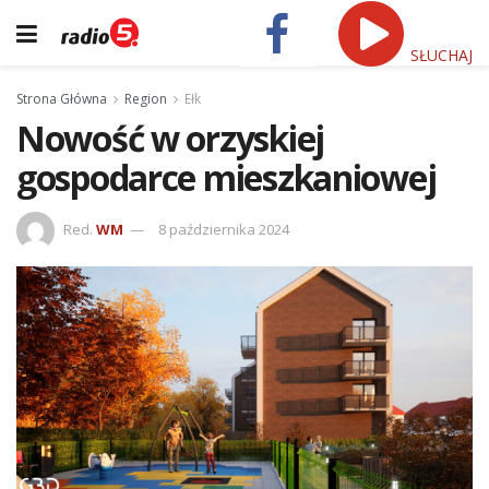
SŁUCHAJ
Strona Główna
Region
Ełk
Nowość w orzyskiej
gospodarce mieszkaniowej
Red.
WM
8 października 2024