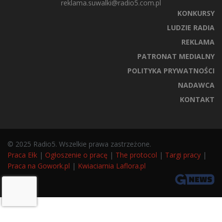
reklama.suwalki@radio5.com.pl
KONKURSY
LUDZIE RADIA
REKLAMA
PATRONAT MEDIALNY
POLITYKA PRYWATNOŚCI
NADAWCA
KONTAKT
© 2025 Radio5. Wszelkie prawa zastrzeżone.
Praca Ełk
|
Ogłoszenie o pracę
|
The protocol
|
Targi pracy
|
Praca na Gowork.pl
|
Kwiaciarnia Laflora.pl