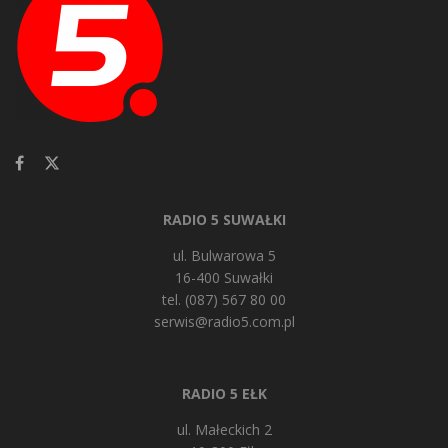
RADIO 5 SUWAŁKI
ul. Bulwarowa 5
16-400 Suwałki
tel. (087) 567 80 00
serwis@radio5.com.pl
RADIO 5 EŁK
ul. Małeckich 2