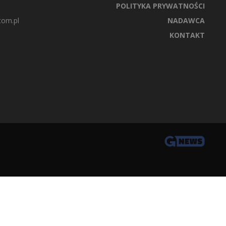
POLITYKA PRYWATNOŚCI
com.pl
NADAWCA
KONTAKT