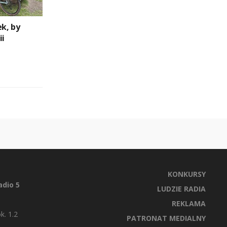
ek, by
ii
KONKURSY
dio 5
LUDZIE RADIA
REKLAMA
k. 1.2
PATRONAT MEDIALNY