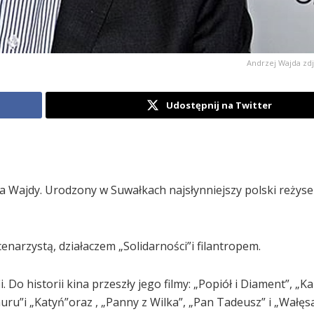
Andrzej Wajda zdj
Udostępnij na Twitter
ja Wajdy. Urodzony w Suwałkach najsłynniejszy polski reżyse
enarzystą, działaczem „Solidarności”i filantropem.
Do historii kina przeszły jego filmy: „Popiół i Diament”, „Ka
ru”i „Katyń”oraz , „Panny z Wilka”, „Pan Tadeusz” i „Wałęs