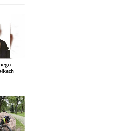
znego
ałkach