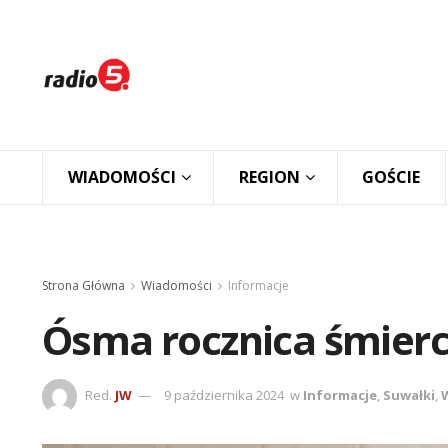
WIADOMOŚCI
REGION
GOŚCIE
Strona Główna
Wiadomości
Informacje
Ósma rocznica śmierc
Red.
JW
9 października 2024
w
Informacje
,
Suwałki
,