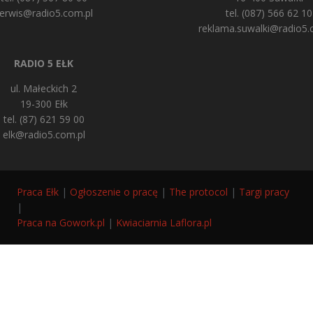
erwis@radio5.com.pl
tel. (087) 566 62 10
reklama.suwalki@radio5.
RADIO 5 EŁK
ul. Małeckich 2
19-300 Ełk
tel. (87) 621 59 00
elk@radio5.com.pl
Praca Ełk
|
Ogłoszenie o pracę
|
The protocol
|
Targi pracy
|
Praca na Gowork.pl
|
Kwiaciarnia Laflora.pl