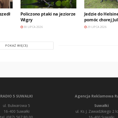
szedł
Policzono ptaki na jeziorze
Jedzie do Helsin
Wigry
pomóc chorej Jul
30 LIPCA 2026
29 LIPCA 2026
POKAŻ WIĘCEJ
RADIO 5 SUWAŁKI
Agencja Reklamowa Ra
ul. Bulwarowa 5
Suwałki
16-400 Suwałki
ul. Ks J. Zawadzkiego 2 lo
tel. (087) 567 80 00
16-400 Suwałki