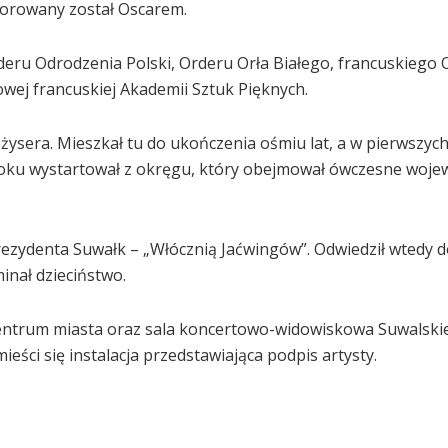
onorowany został Oscarem.
deru Odrodzenia Polski, Orderu Orła Białego, francuskiego 
ej francuskiej Akademii Sztuk Pięknych.
eżysera. Mieszkał tu do ukończenia ośmiu lat, a w pierwszyc
oku wystartował z okręgu, który obejmował ówczesne woj
zydenta Suwałk – „Włócznią Jaćwingów”. Odwiedził wtedy 
inał dzieciństwo.
 centrum miasta oraz sala koncertowo-widowiskowa Suwalsk
ieści się instalacja przedstawiająca podpis artysty.