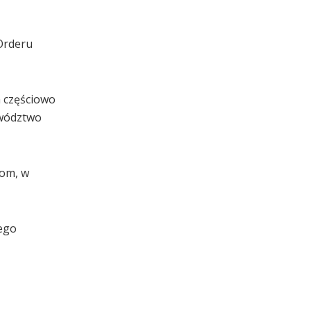
Orderu
h częściowo
ewództwo
dom, w
iego