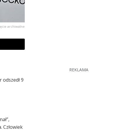
ęcie archiwalne
REKLAMA
r odszedł 9
nał”,
a. Człowiek