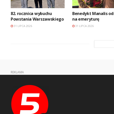
82. rocznica wybuchu
Benedykt Manalis od
Powstania Warszawskiego
na emeryturę
31 LIPCA 2026
31 LIPCA 2026
REKLAMA