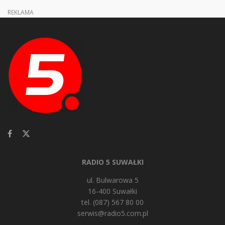
REKLAMA
RADIO 5 SUWAŁKI
ul. Bulwarowa 5
16-400 Suwałki
tel. (087) 567 80 00
serwis@radio5.com.pl