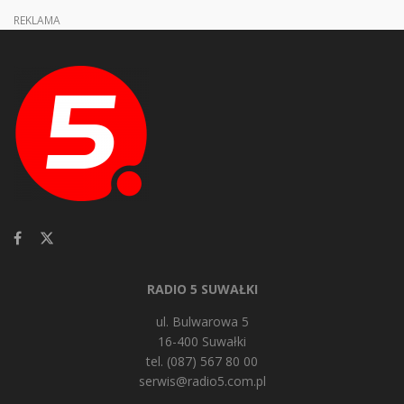
REKLAMA
RADIO 5 SUWAŁKI
ul. Bulwarowa 5
16-400 Suwałki
tel. (087) 567 80 00
serwis@radio5.com.pl