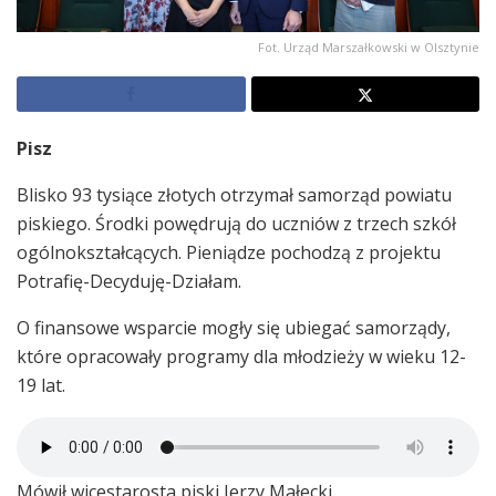
Fot. Urząd Marszałkowski w Olsztynie
Pisz
Blisko 93 tysiące złotych otrzymał samorząd powiatu
piskiego. Środki powędrują do uczniów z trzech szkół
ogólnokształcących. Pieniądze pochodzą z projektu
Potrafię-Decyduję-Działam.
O finansowe wsparcie mogły się ubiegać samorządy,
które opracowały programy dla młodzieży w wieku 12-
19 lat.
Mówił wicestarosta piski Jerzy Małecki.