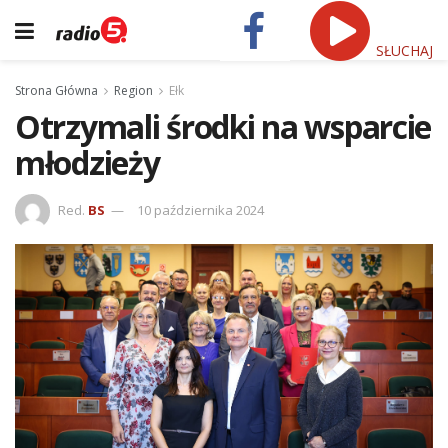
SŁUCHAJ
Strona Główna
Region
Ełk
Otrzymali środki na wsparcie
młodzieży
Red.
BS
10 października 2024