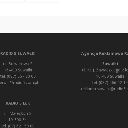
RADIO 5 SUWAŁKI
Agencja Reklamowa Ra
ul. Bulwarowa 5
Suwałki
16-400 Suwałki
ul. Ks J. Zawadzkiego 2 lo
tel. (087) 567 80 00
16-400 Suwałki
erwis@radio5.com.pl
tel. (087) 566 62 10
reklama.suwalki@radio5.
RADIO 5 EŁK
ul. Małeckich 2
19-300 Ełk
tel. (87) 621 59 00