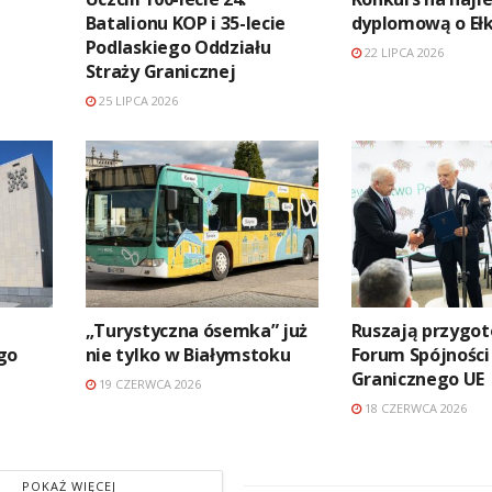
Batalionu KOP i 35-lecie
dyplomową o Eł
Podlaskiego Oddziału
22 LIPCA 2026
Straży Granicznej
25 LIPCA 2026
„Turystyczna ósemka” już
Ruszają przygo
go
nie tylko w Białymstoku
Forum Spójności
Granicznego UE
19 CZERWCA 2026
18 CZERWCA 2026
POKAŻ WIĘCEJ