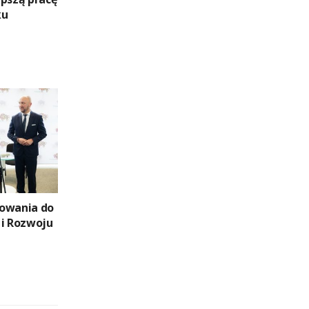
ku
towania do
 i Rozwoju