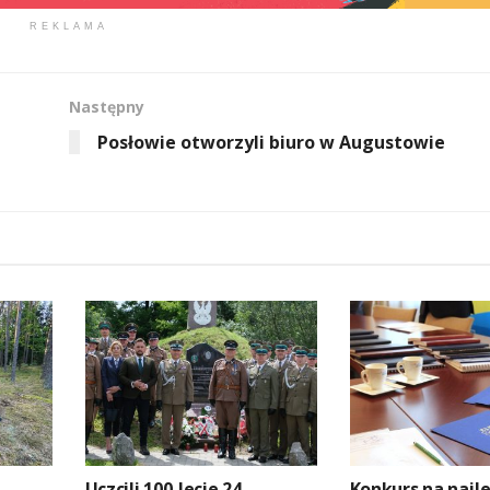
REKLAMA
Następny
Posłowie otworzyli biuro w Augustowie
Uczcili 100-lecie 24.
Konkurs na najl