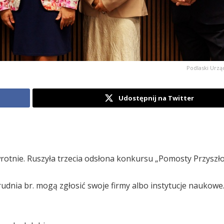
Podlaski Urzą
Udostępnij na Twitter
otnie. Ruszyła trzecia odsłona konkursu „Pomosty Przyszłoś
rudnia br. mogą zgłosić swoje firmy albo instytucje naukow