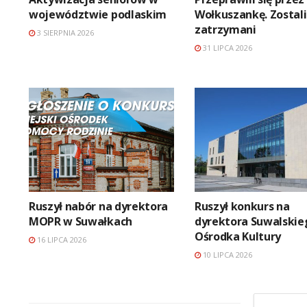
województwie podlaskim
Wołkuszankę. Zostali
zatrzymani
3 SIERPNIA 2026
31 LIPCA 2026
Ruszył nabór na dyrektora
Ruszył konkurs na
MOPR w Suwałkach
dyrektora Suwalskie
Ośrodka Kultury
16 LIPCA 2026
10 LIPCA 2026