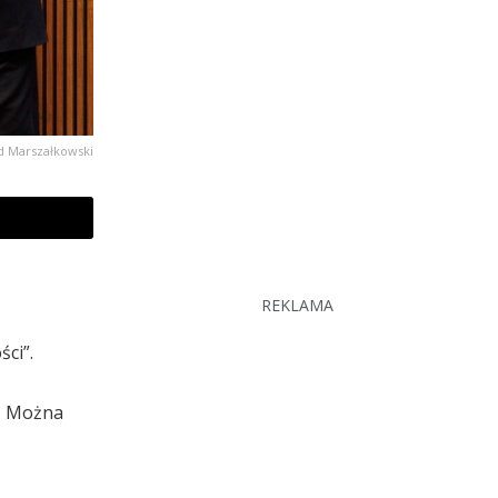
d Marszałkowski
REKLAMA
ci”.
e. Można