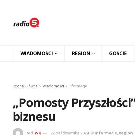
WIADOMOŚCI
REGION
GOŚCIE
Strona Główna
Wiadomości
Informacje
„Pomosty Przyszłości” 
biznesu
Red.
WK
22 października 2024
w
Informacje
,
Region