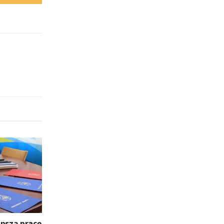
epszą pracę