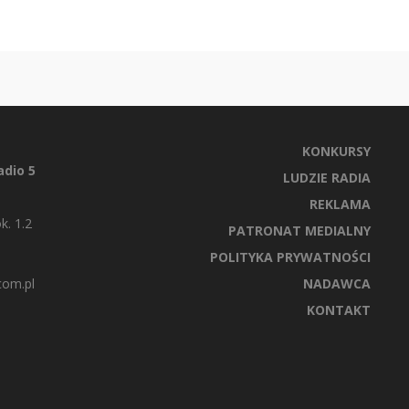
KONKURSY
dio 5
LUDZIE RADIA
REKLAMA
k. 1.2
PATRONAT MEDIALNY
POLITYKA PRYWATNOŚCI
com.pl
NADAWCA
KONTAKT