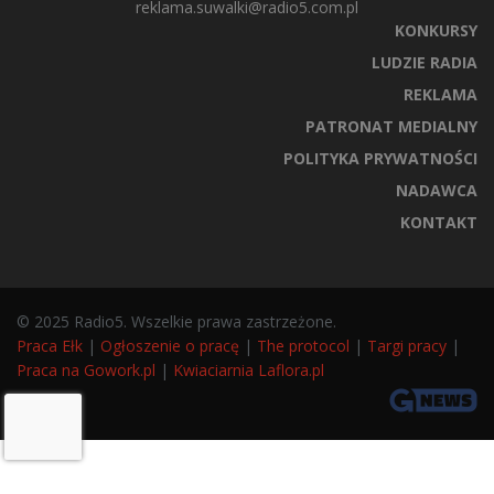
reklama.suwalki@radio5.com.pl
KONKURSY
LUDZIE RADIA
REKLAMA
PATRONAT MEDIALNY
POLITYKA PRYWATNOŚCI
NADAWCA
KONTAKT
© 2025 Radio5. Wszelkie prawa zastrzeżone.
Praca Ełk
|
Ogłoszenie o pracę
|
The protocol
|
Targi pracy
|
Praca na Gowork.pl
|
Kwiaciarnia Laflora.pl