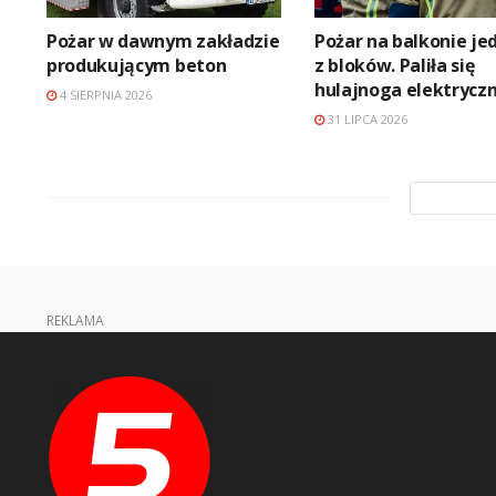
Pożar w dawnym zakładzie
Pożar na balkonie j
produkującym beton
z bloków. Paliła się
hulajnoga elektrycz
4 SIERPNIA 2026
31 LIPCA 2026
REKLAMA