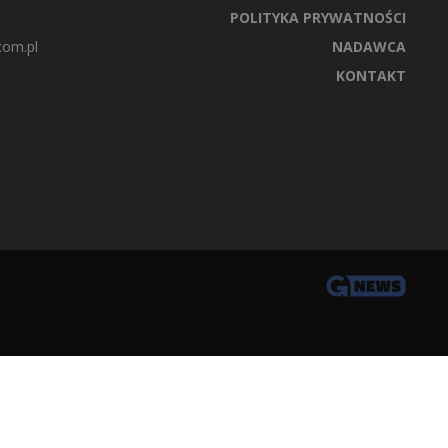
POLITYKA PRYWATNOŚCI
com.pl
NADAWCA
KONTAKT