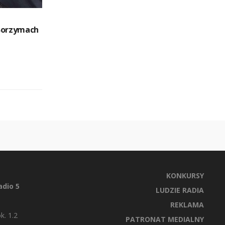
Borzymach
KONKURSY
dio 5
LUDZIE RADIA
REKLAMA
k. 1.2
PATRONAT MEDIALNY