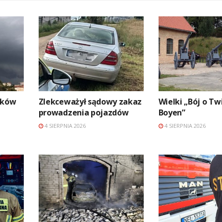
aków
Zlekceważył sądowy zakaz
Wielki „Bój o Tw
prowadzenia pojazdów
Boyen”
4 SIERPNIA 2026
4 SIERPNIA 2026