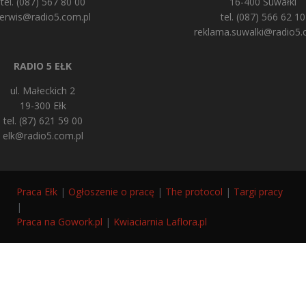
tel. (087) 567 80 00
16-400 Suwałki
erwis@radio5.com.pl
tel. (087) 566 62 10
reklama.suwalki@radio5.
RADIO 5 EŁK
ul. Małeckich 2
19-300 Ełk
tel. (87) 621 59 00
elk@radio5.com.pl
Praca Ełk
|
Ogłoszenie o pracę
|
The protocol
|
Targi pracy
|
Praca na Gowork.pl
|
Kwiaciarnia Laflora.pl