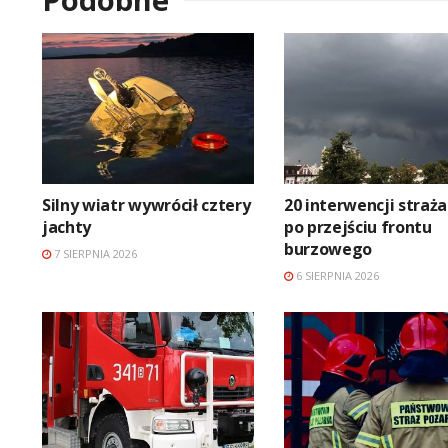
Silny wiatr wywrócił cztery
20 interwencji straż
jachty
po przejściu frontu
burzowego
7 SIERPNIA 2026
6 SIERPNIA 2026