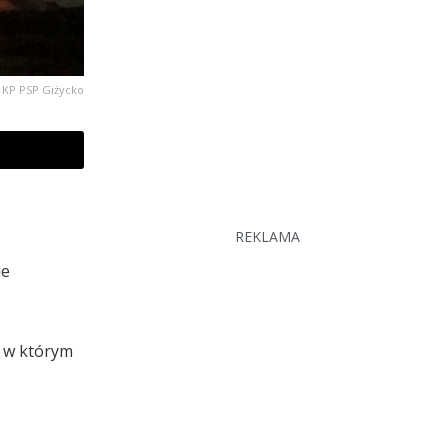
. KP PSP Giżycko
REKLAMA
ie
, w którym