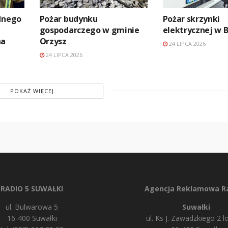
ednego
Pożar budynku
Pożar skrzynki
gospodarczego w gminie
elektrycznej w 
na
Orzysz
24 LIPCA 2026
24 LIPCA 2026
POKAŻ WIĘCEJ
RADIO 5 SUWAŁKI
Agencja Reklamowa Ra
ul. Bulwarowa 5
Suwałki
16-400 Suwałki
ul. Ks J. Zawadzkiego 2 lo