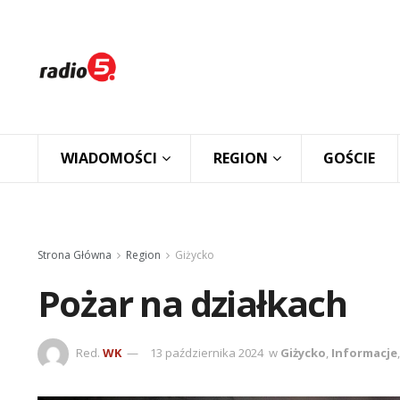
WIADOMOŚCI
REGION
GOŚCIE
Strona Główna
Region
Giżycko
Pożar na działkach
Red.
WK
13 października 2024
w
Giżycko
,
Informacje