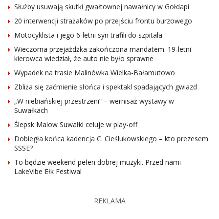
Służby usuwają skutki gwałtownej nawałnicy w Gołdapi
20 interwencji strażaków po przejściu frontu burzowego
Motocyklista i jego 6-letni syn trafili do szpitala
Wieczorna przejażdżka zakończona mandatem. 19-letni
kierowca wiedział, że auto nie było sprawne
Wypadek na trasie Malinówka Wielka-Bałamutowo
Zbliża się zaćmienie słońca i spektakl spadających gwiazd
„W niebiańskiej przestrzeni” – wernisaż wystawy w
Suwałkach
Ślepsk Malow Suwałki celuje w play-off
Dobiegła końca kadencja C. Cieślukowskiego – kto prezesem
SSSE?
To będzie weekend pełen dobrej muzyki. Przed nami
LakeVibe Ełk Festiwal
REKLAMA