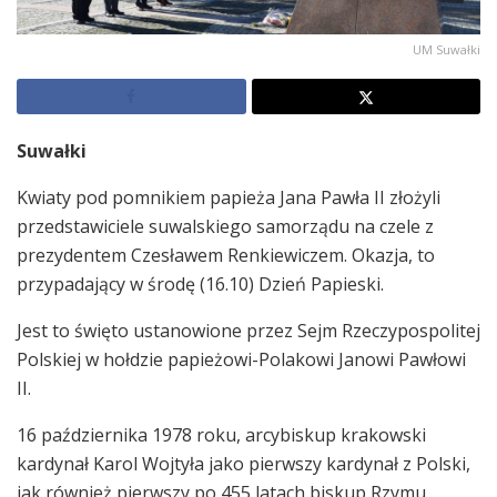
UM Suwałki
Suwałki
Kwiaty pod pomnikiem papieża Jana Pawła II złożyli
przedstawiciele suwalskiego samorządu na czele z
prezydentem Czesławem Renkiewiczem. Okazja, to
przypadający w środę (16.10) Dzień Papieski.
Jest to święto ustanowione przez Sejm Rzeczypospolitej
Polskiej w hołdzie papieżowi-Polakowi Janowi Pawłowi
II.
16 października 1978 roku, arcybiskup krakowski
kardynał Karol Wojtyła jako pierwszy kardynał z Polski,
jak również pierwszy po 455 latach biskup Rzymu,