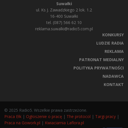
Suwałki
ul. Ks J. Zawadzkiego 2 lok. 1.2
16-400 Suwałki
tel. (087) 566 62 10
reklama.suwalki@radio5.com.pl
KONKURSY
LUDZIE RADIA
REKLAMA
PATRONAT MEDIALNY
POLITYKA PRYWATNOŚCI
NADAWCA
KONTAKT
© 2025 Radio5. Wszelkie prawa zastrzeżone.
Praca Ełk
|
Ogłoszenie o pracę
|
The protocol
|
Targi pracy
|
Praca na Gowork.pl
|
Kwiaciarnia Laflora.pl