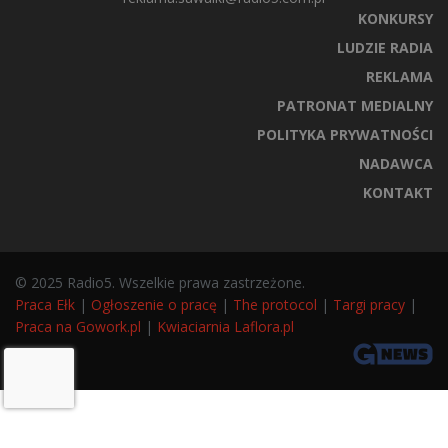
KONKURSY
LUDZIE RADIA
REKLAMA
PATRONAT MEDIALNY
POLITYKA PRYWATNOŚCI
NADAWCA
KONTAKT
© 2025 Radio5. Wszelkie prawa zastrzeżone.
Praca Ełk
|
Ogłoszenie o pracę
|
The protocol
|
Targi pracy
|
Praca na Gowork.pl
|
Kwiaciarnia Laflora.pl