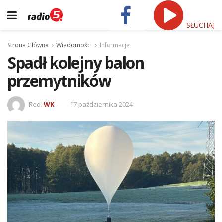
SŁUCHAJ
Strona Główna
Wiadomości
Informacje
Spadł kolejny balon
przemytników
Red.
WK
17 października 2024