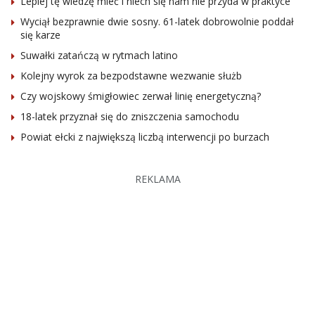
Lepiej tę wiedzę mieć i niech się nam nie przyda w praktyce
Wyciął bezprawnie dwie sosny. 61-latek dobrowolnie poddał
się karze
Suwałki zatańczą w rytmach latino
Kolejny wyrok za bezpodstawne wezwanie służb
Czy wojskowy śmigłowiec zerwał linię energetyczną?
18-latek przyznał się do zniszczenia samochodu
Powiat ełcki z największą liczbą interwencji po burzach
REKLAMA