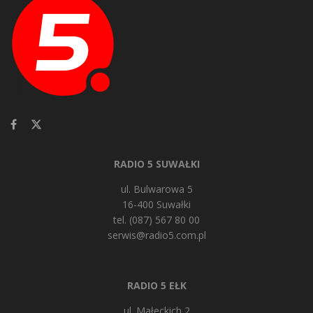
RADIO 5 SUWAŁKI
ul. Bulwarowa 5
16-400 Suwałki
tel. (087) 567 80 00
serwis@radio5.com.pl
RADIO 5 EŁK
ul. Małeckich 2