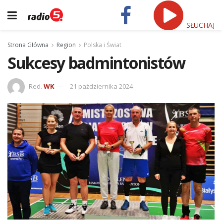
SŁUCHAJ
Strona Główna
Region
Polska i Świat
Sukcesy badmintonistów
Red.
WK
21 października 2024