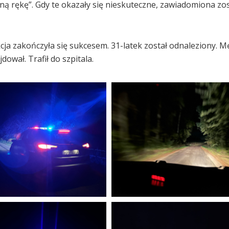
ą rękę”. Gdy te okazały się nieskuteczne, zawiadomiona zos
Akcja zakończyła się sukcesem. 31-latek został odnaleziony. 
jdował. Trafił do szpitala.