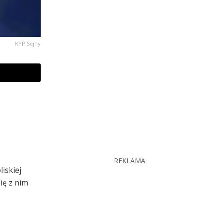
KPP Sejny
REKLAMA
iskiej
ię z nim