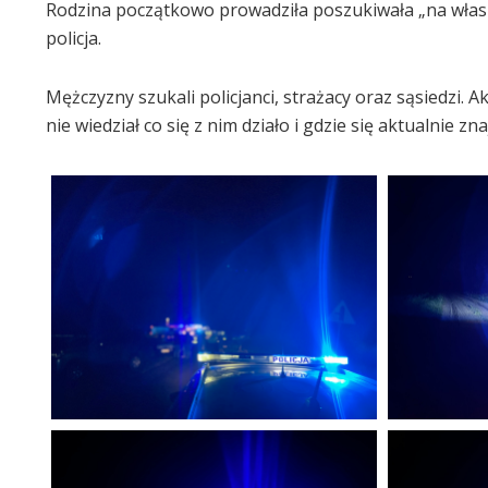
Rodzina początkowo prowadziła poszukiwała „na własn
policja.
Mężczyzny szukali policjanci, strażacy oraz sąsiedzi. 
nie wiedział co się z nim działo i gdzie się aktualnie zna