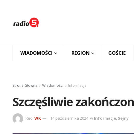
WIADOMOŚCI
REGION
GOŚCIE
Strona Główna
Wiadomości
Informacje
Szczęśliwie zakończo
Red.
WK
14 października 2024
w
Informacje
,
Sejny