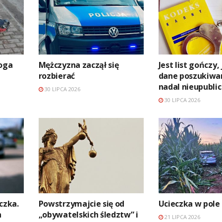
noga
Mężczyzna zaczął się
Jest list gończy,
rozbierać
dane poszukiw
nadal nieupubli
30 LIPCA 2026
30 LIPCA 2026
czka.
Powstrzymajcie się od
Ucieczka w pole
n
„obywatelskich śledztw” i
21 LIPCA 2026