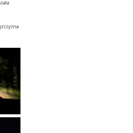
tała
Mężczyzna