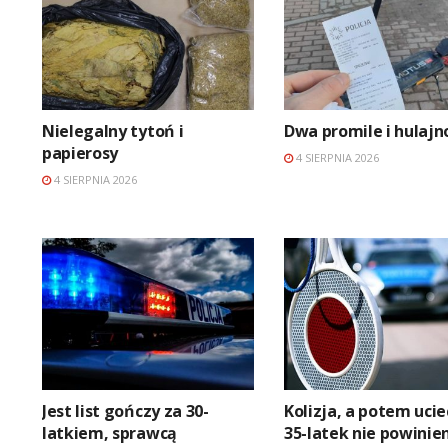
Nielegalny tytoń i
Dwa promile i hulaj
papierosy
4 SIERPNIA 2026
4 SIERPNIA 2026
Jest list gończy za 30-
Kolizja, a potem ucie
latkiem, sprawcą
35-latek nie powinie