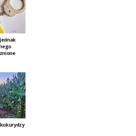
 jednak
anego
cznione
 kukurydzy