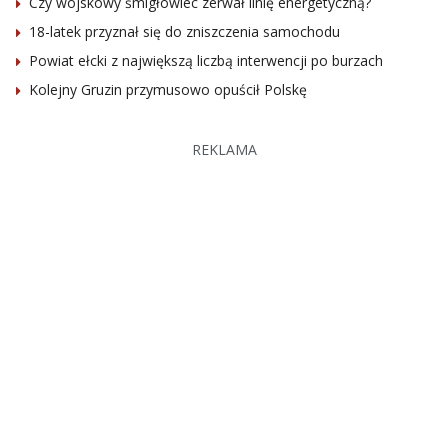
Czy wojskowy śmigłowiec zerwał linię energetyczną?
18-latek przyznał się do zniszczenia samochodu
Powiat ełcki z największą liczbą interwencji po burzach
Kolejny Gruzin przymusowo opuścił Polskę
REKLAMA