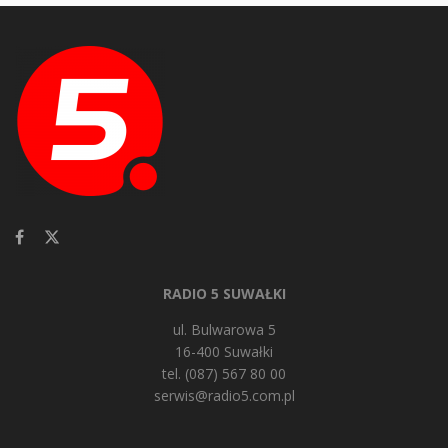
RADIO 5 SUWAŁKI
ul. Bulwarowa 5
16-400 Suwałki
tel. (087) 567 80 00
serwis@radio5.com.pl