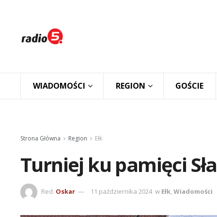
WIADOMOŚCI
REGION
GOŚCIE
Strona Główna
Region
Ełk
Turniej ku pamięci S
Red.
Oskar
11 października 2024
w
Ełk
,
Wiadomości