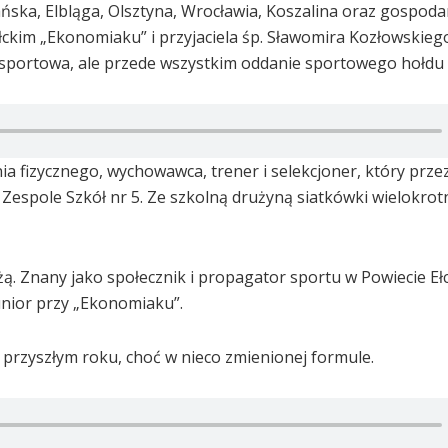
ńska, Elbląga, Olsztyna, Wrocławia, Koszalina oraz gospodar
ckim „Ekonomiaku” i przyjaciela śp. Sławomira Kozłowskieg
cja sportowa, ale przede wszystkim oddanie sportowego hołd
 fizycznego, wychowawca, trener i selekcjoner, który przez
Zespole Szkół nr 5. Ze szkolną drużyną siatkówki wielokrot
ą. Znany jako społecznik i propagator sportu w Powiecie Ełc
Junior przy „Ekonomiaku”.
przyszłym roku, choć w nieco zmienionej formule.