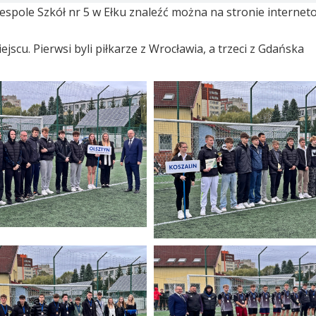
spole Szkół nr 5 w Ełku znaleźć można na stronie internet
scu. Pierwsi byli piłkarze z Wrocławia, a trzeci z Gdańska