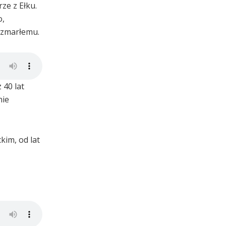
ze z Ełku.
o,
u zmarłemu.
 40 lat
nie
kim, od lat