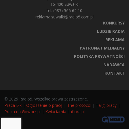
16-400 Suwałki
tel. (087) 566 62 10
reklama.suwalki@radio5.com.pl
KONKURSY
LUDZIE RADIA
REKLAMA
PATRONAT MEDIALNY
POLITYKA PRYWATNOŚCI
NADAWCA
KONTAKT
© 2025 Radio5. Wszelkie prawa zastrzeżone.
Praca Ełk
|
Ogłoszenie o pracę
|
The protocol
|
Targi pracy
|
Praca na Gowork.pl
|
Kwiaciarnia Laflora.pl