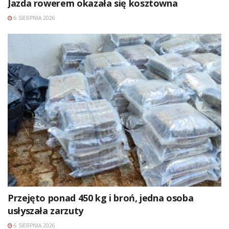
Jazda rowerem okazała się kosztowna
6 SIERPNIA 2026
Przejęto ponad 450 kg i broń, jedna osoba
usłyszała zarzuty
6 SIERPNIA 2026