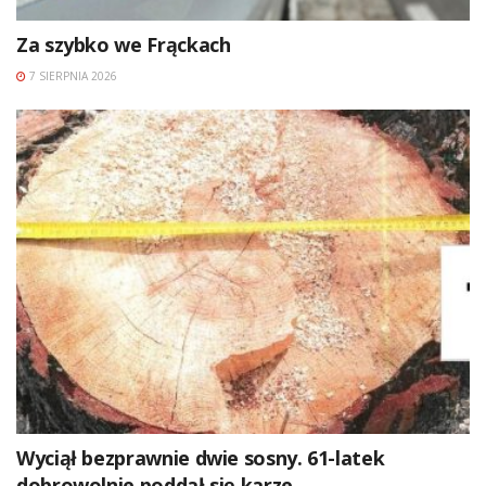
Za szybko we Frąckach
7 SIERPNIA 2026
Wyciął bezprawnie dwie sosny. 61-latek
dobrowolnie poddał się karze