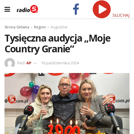
SŁUCHAJ
Strona Główna
Region
Augustów
Tysięczna audycja „Moje
Country Granie”
Red.
AP
16 października 2024