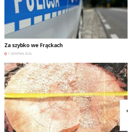
Za szybko we Frąckach
7 SIERPNIA 2026