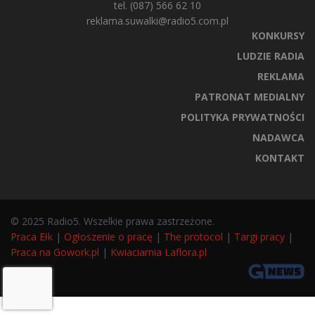
tel. (087) 566 62 10
reklama.suwalki@radio5.com.pl
KONKURSY
LUDZIE RADIA
REKLAMA
PATRONAT MEDIALNY
POLITYKA PRYWATNOŚCI
NADAWCA
KONTAKT
© 2025 Radio5. Wszelkie prawa zastrzeżone.
Praca Ełk
|
Ogłoszenie o pracę
|
The protocol
|
Targi pracy
|
Praca na Gowork.pl
|
Kwiaciarnia Laflora.pl