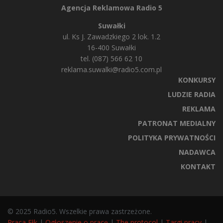
Agencja Reklamowa Radio 5
Suwałki
ul. Ks J. Zawadzkiego 2 lok. 1.2
16-400 Suwałki
tel. (087) 566 62 10
reklama.suwalki@radio5.com.pl
KONKURSY
LUDZIE RADIA
REKLAMA
PATRONAT MEDIALNY
POLITYKA PRYWATNOŚCI
NADAWCA
KONTAKT
© 2025 Radio5. Wszelkie prawa zastrzeżone.
Praca Ełk
|
Ogłoszenie o pracę
|
The protocol
|
Targi pracy
|