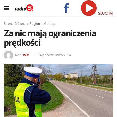
SŁUCHAJ
Strona Główna
Region
Gołdap
Za nic mają ograniczenia
prędkości
Red.
WM
14 października 2024