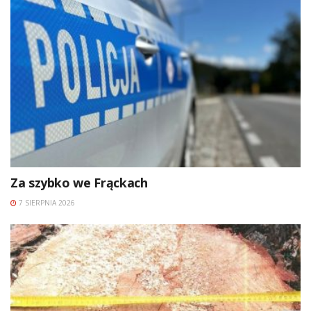
Za szybko we Frąckach
7 SIERPNIA 2026