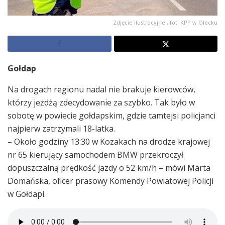
Zdjęcie ilustracyjne , fot. KPP w Olecku
Gołdap
Na drogach regionu nadal nie brakuje kierowców,
którzy jeżdżą zdecydowanie za szybko. Tak było w
sobotę w powiecie gołdapskim, gdzie tamtejsi policjanci
najpierw zatrzymali 18-latka.
– Około godziny 13:30 w Kozakach na drodze krajowej
nr 65 kierujący samochodem BMW przekroczył
dopuszczalną prędkość jazdy o 52 km/h – mówi Marta
Domańska, oficer prasowy Komendy Powiatowej Policji
w Gołdapi.