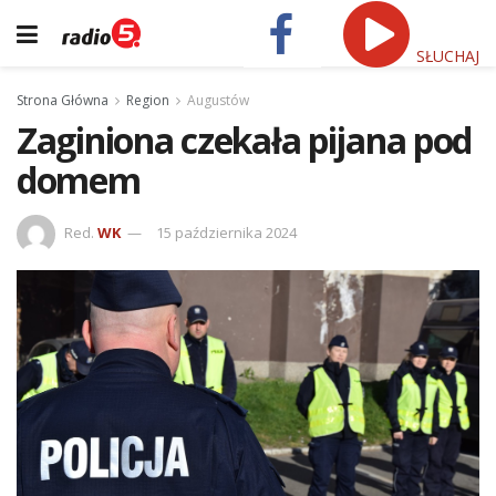
SŁUCHAJ
Strona Główna
Region
Augustów
Zaginiona czekała pijana pod
domem
Red.
WK
15 października 2024