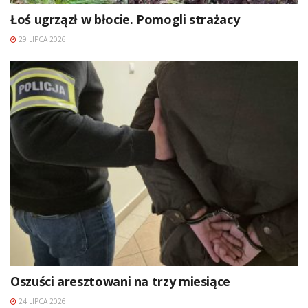
Łoś ugrzązł w błocie. Pomogli strażacy
29 LIPCA 2026
Oszuści aresztowani na trzy miesiące
24 LIPCA 2026