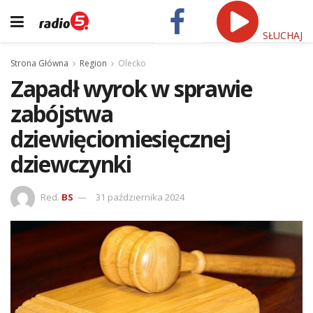
SŁUCHAJ
Strona Główna
Region
Olecko
Zapadł wyrok w sprawie
zabójstwa
dziewięciomiesięcznej
dziewczynki
Red.
BS
31 października 2024