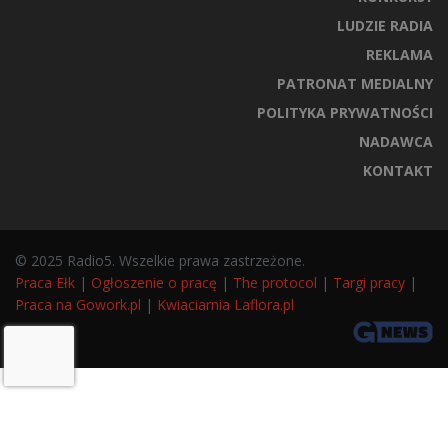
LUDZIE RADIA
REKLAMA
PATRONAT MEDIALNY
POLITYKA PRYWATNOŚCI
NADAWCA
KONTAKT
© 2025 Radio5. Wszelkie prawa zastrzeżone.
Praca Ełk
|
Ogłoszenie o pracę
|
The protocol
|
Targi pracy
|
Praca na Gowork.pl
|
Kwiaciarnia Laflora.pl