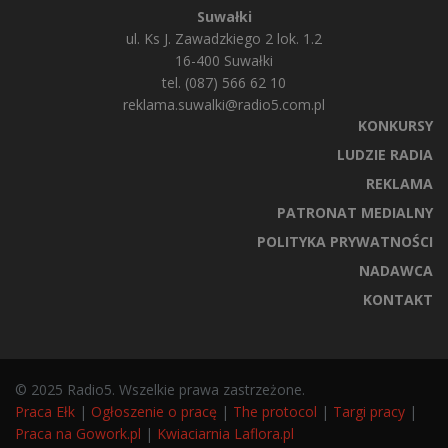
Suwałki
ul. Ks J. Zawadzkiego 2 lok. 1.2
16-400 Suwałki
tel. (087) 566 62 10
reklama.suwalki@radio5.com.pl
KONKURSY
LUDZIE RADIA
REKLAMA
PATRONAT MEDIALNY
POLITYKA PRYWATNOŚCI
NADAWCA
KONTAKT
© 2025 Radio5. Wszelkie prawa zastrzeżone.
Praca Ełk
|
Ogłoszenie o pracę
|
The protocol
|
Targi pracy
|
Praca na Gowork.pl
|
Kwiaciarnia Laflora.pl