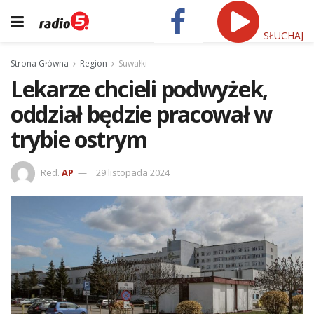
SŁUCHAJ
Strona Główna
Region
Suwałki
Lekarze chcieli podwyżek,
oddział będzie pracował w
trybie ostrym
Red.
AP
29 listopada 2024