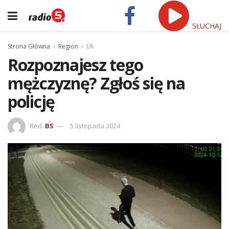
SŁUCHAJ
Strona Główna
Region
Ełk
Rozpoznajesz tego
mężczyznę? Zgłoś się na
policję
Red.
BS
5 listopada 2024