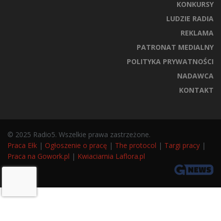
KONKURSY
LUDZIE RADIA
REKLAMA
PATRONAT MEDIALNY
POLITYKA PRYWATNOŚCI
NADAWCA
KONTAKT
© 2025 Radio5. Wszelkie prawa zastrzeżone.
Praca Ełk
|
Ogłoszenie o pracę
|
The protocol
|
Targi pracy
|
Praca na Gowork.pl
|
Kwiaciarnia Laflora.pl