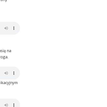
usią na
roga.
nikacyjnym