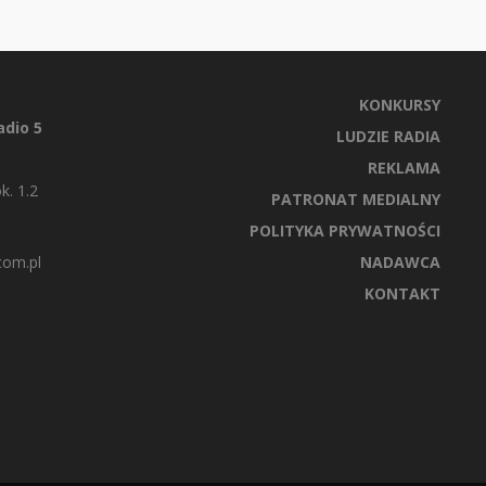
KONKURSY
dio 5
LUDZIE RADIA
REKLAMA
k. 1.2
PATRONAT MEDIALNY
POLITYKA PRYWATNOŚCI
com.pl
NADAWCA
KONTAKT