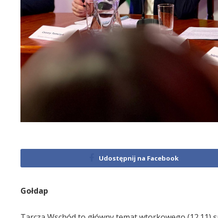
Udostępnij na Facebook
Gołdap
Tarcza Wschód to główny temat wtorkowego (12.11) spo