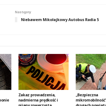
Następny
Niebawem Mikołajkowy Autobus Radia 5
Zakaz prowadzenia,
„Bezpieczna
ponie
nadmierna prędkość i
mikromobilność
pijany rowerzysta
drogach powiat