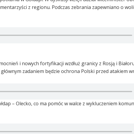
entarzyści z regionu. Podczas zebrania zapewniano o woli
nień i nowych fortyfikacji wzdłuż granicy z Rosją i Białor
j głównym zadaniem będzie ochrona Polski przed atakiem w
ej Gołdap – Olecko, co ma pomóc w walce z wykluczeniem komu