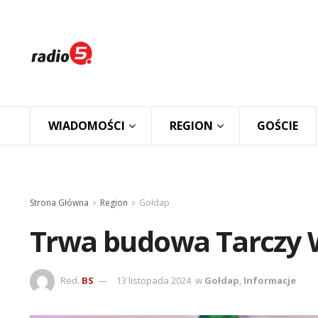
WIADOMOŚCI
REGION
GOŚCIE
Strona Główna
Region
Gołdap
Trwa budowa Tarczy
Red.
BS
13 listopada 2024
w
Gołdap
,
Informacje