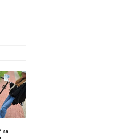
” na
u