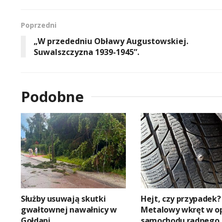
Poprzedni
„W przededniu Obławy Augustowskiej.
Suwalszczyzna 1939-1945”.
Podobne
Służby usuwają skutki
Hejt, czy przypadek?
gwałtownej nawałnicy w
Metalowy wkręt w o
Gołdapi
samochodu radnego