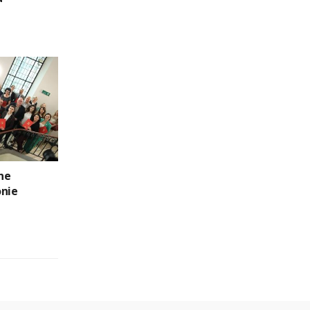
ne
onie