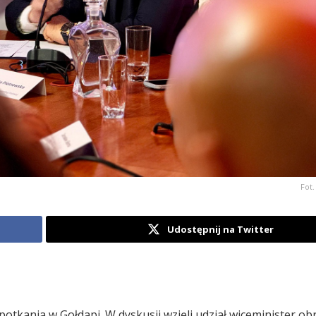
Fot.
Udostępnij na Twitter
tkania w Gołdapi. W dyskusji wzięli udział wiceminister ob