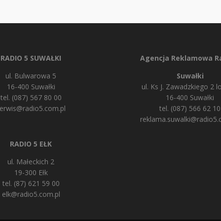
RADIO 5 SUWAŁKI
Agencja Reklamowa Ra
ul. Bulwarowa 5
Suwałki
16-400 Suwałki
ul. Ks J. Zawadzkiego 2 lo
tel. (087) 567 80 00
16-400 Suwałki
erwis@radio5.com.pl
tel. (087) 566 62 10
reklama.suwalki@radio5.
RADIO 5 EŁK
ul. Małeckich 2
19-300 Ełk
tel. (87) 621 59 00
elk@radio5.com.pl