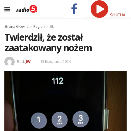
SŁUCHAJ
Strona Główna
Region
Ełk
Twierdził, że został
zaatakowany nożem
Red.
JW
13 listopada 2024