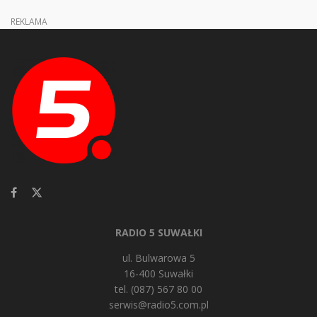
REKLAMA
RADIO 5 SUWAŁKI
ul. Bulwarowa 5
16-400 Suwałki
tel. (087) 567 80 00
serwis@radio5.com.pl