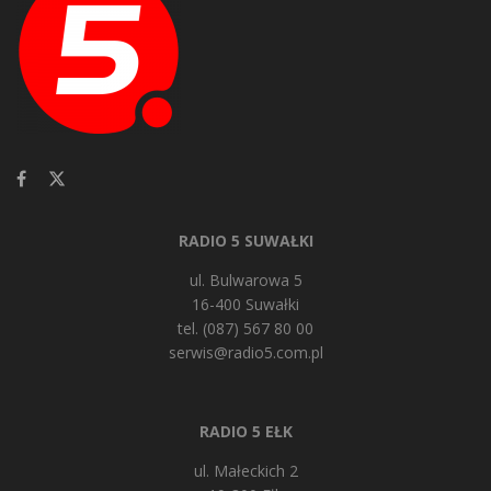
RADIO 5 SUWAŁKI
ul. Bulwarowa 5
16-400 Suwałki
tel. (087) 567 80 00
serwis@radio5.com.pl
RADIO 5 EŁK
ul. Małeckich 2