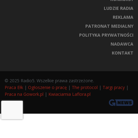
LUDZIE RADIA
REKLAMA
PATRONAT MEDIALNY
POLITYKA PRYWATNOŚCI
NADAWCA
KONTAKT
© 2025 Radio5. Wszelkie prawa zastrzeżone.
Praca Ełk
|
Ogłoszenie o pracę
|
The protocol
|
Targi pracy
|
Praca na Gowork.pl
|
Kwiaciarnia Laflora.pl