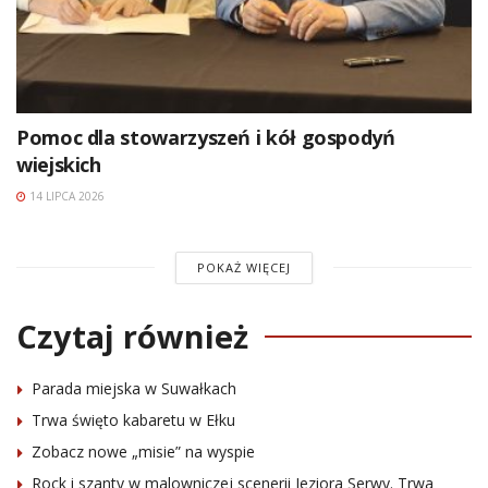
Pomoc dla stowarzyszeń i kół gospodyń
wiejskich
14 LIPCA 2026
POKAŻ WIĘCEJ
Czytaj również
Parada miejska w Suwałkach
Trwa święto kabaretu w Ełku
Zobacz nowe „misie” na wyspie
Rock i szanty w malowniczej scenerii Jeziora Serwy. Trwa