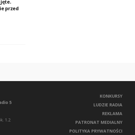
jęte.
ie przed
KONKURSY
dio 5
LUDZIE RADIA
REKLAMA
k. 1.2
PATRONAT MEDIALNY
POLITYKA PRYWATNOŚCI