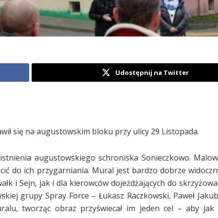
Udostępnij na Twitter
wił się na augustowskim bloku przy ulicy 29 Listopada.
y istnienia augustowskiego schroniska Sonieczkowo. Malo
ć do ich przygarniania. Mural jest bardzo dobrze widocz
łk i Sejn, jak i dla kierowców dojeżdżających do skrzyżowan
skiej grupy Spray Force – Łukasz Raczkowski, Paweł Jaku
ralu, tworząc obraz przyświecał im jeden cel – aby jak 