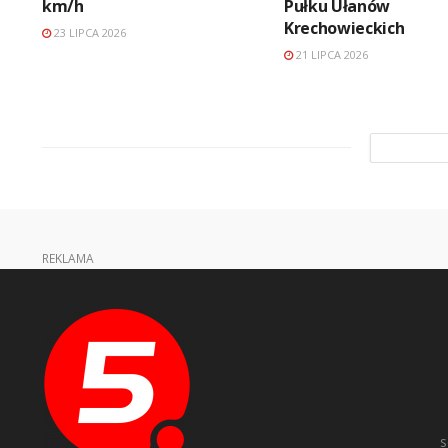
km/h
Pułku Ułanów
Krechowieckich
23 LIPCA 2026
21 LIPCA 2026
REKLAMA
s