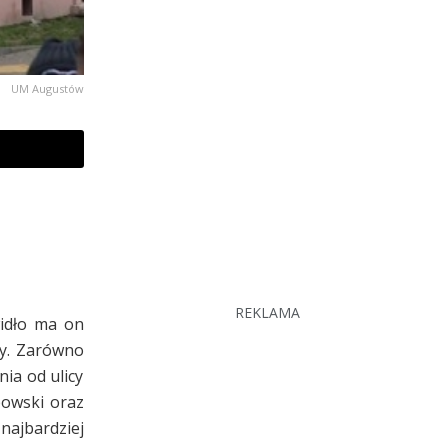
UM Augustów
REKLAMA
widło ma on
ny. Zarówno
ia od ulicy
bowski oraz
najbardziej