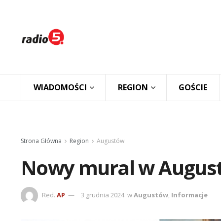
WIADOMOŚCI
REGION
GOŚCIE
Strona Główna
Region
Augustów
Nowy mural w Augus
Red.
AP
3 grudnia 2024
w
Augustów
,
Informacje