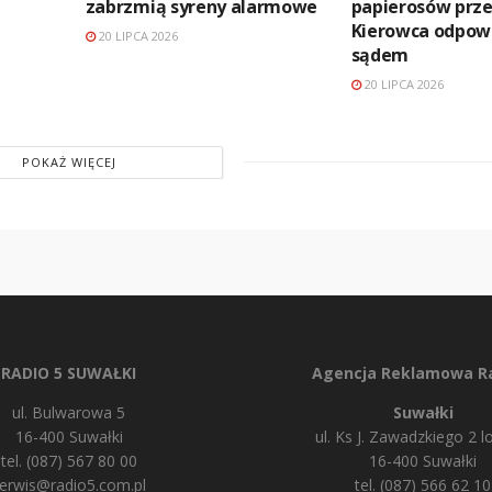
zabrzmią syreny alarmowe
papierosów prze
Kierowca odpow
20 LIPCA 2026
sądem
20 LIPCA 2026
POKAŻ WIĘCEJ
RADIO 5 SUWAŁKI
Agencja Reklamowa Ra
ul. Bulwarowa 5
Suwałki
16-400 Suwałki
ul. Ks J. Zawadzkiego 2 lo
tel. (087) 567 80 00
16-400 Suwałki
erwis@radio5.com.pl
tel. (087) 566 62 10