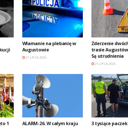
Włamanie na plebanię w
Zderzenie dwóch
kucji
Augustowie
trasie Augustów 
Są utrudnienia
27 LIPCA 2026
25 LIPCA 2026
to 1
ALARM-26. W całym kraju
3 tysiące paczek