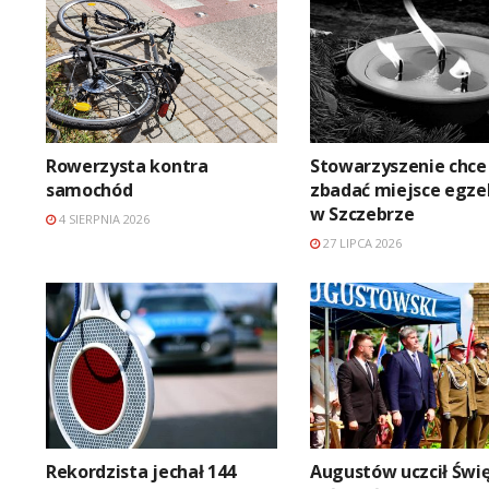
Rowerzysta kontra
Stowarzyszenie chce
samochód
zbadać miejsce egze
w Szczebrze
4 SIERPNIA 2026
27 LIPCA 2026
Rekordzista jechał 144
Augustów uczcił Świę