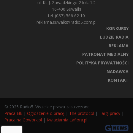
ul. Ks J. Zawadzkiego 2 lok. 1.2
16-400 Suwałki
tel. (087) 566 62 10
reklama.suwalki@radio5.com.pl
KONKURSY
LUDZIE RADIA
REKLAMA
PATRONAT MEDIALNY
POLITYKA PRYWATNOŚCI
NADAWCA
KONTAKT
© 2025 Radio5. Wszelkie prawa zastrzeżone.
Praca Ełk
|
Ogłoszenie o pracę
|
The protocol
|
Targi pracy
|
Praca na Gowork.pl
|
Kwiaciarnia Laflora.pl