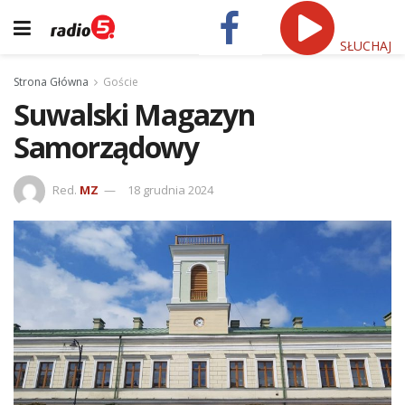
SŁUCHAJ
Strona Główna
Goście
Suwalski Magazyn
Samorządowy
Red.
MZ
18 grudnia 2024