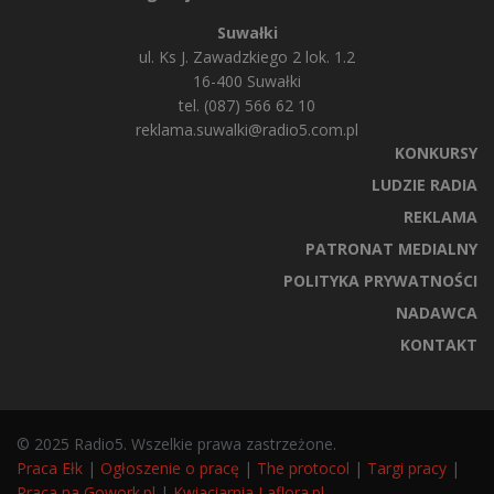
Suwałki
ul. Ks J. Zawadzkiego 2 lok. 1.2
16-400 Suwałki
tel. (087) 566 62 10
reklama.suwalki@radio5.com.pl
KONKURSY
LUDZIE RADIA
REKLAMA
PATRONAT MEDIALNY
POLITYKA PRYWATNOŚCI
NADAWCA
KONTAKT
© 2025 Radio5. Wszelkie prawa zastrzeżone.
Praca Ełk
|
Ogłoszenie o pracę
|
The protocol
|
Targi pracy
|
Praca na Gowork.pl
|
Kwiaciarnia Laflora.pl