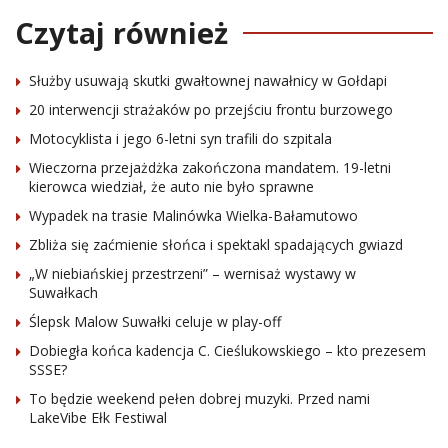
Czytaj również
Służby usuwają skutki gwałtownej nawałnicy w Gołdapi
20 interwencji strażaków po przejściu frontu burzowego
Motocyklista i jego 6-letni syn trafili do szpitala
Wieczorna przejażdżka zakończona mandatem. 19-letni
kierowca wiedział, że auto nie było sprawne
Wypadek na trasie Malinówka Wielka-Bałamutowo
Zbliża się zaćmienie słońca i spektakl spadających gwiazd
„W niebiańskiej przestrzeni” – wernisaż wystawy w
Suwałkach
Ślepsk Malow Suwałki celuje w play-off
Dobiegła końca kadencja C. Cieślukowskiego – kto prezesem
SSSE?
To będzie weekend pełen dobrej muzyki. Przed nami
LakeVibe Ełk Festiwal