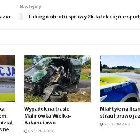
Następny
Mazur
Takiego obrotu sprawy 26-latek się nie spod
ka
Wypadek na trasie
Miał tyle na licz
em.
Malinówka Wielka-
stracił prawo ja
dział,
Bałamutowo
6 SIERPNIA 2026
awne
6 SIERPNIA 2026