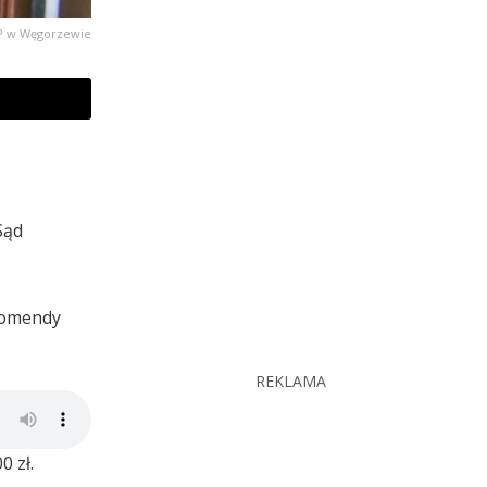
KPP w Węgorzewie
Sąd
 Komendy
REKLAMA
 zł.