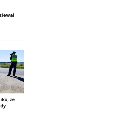
ziewał
niku, że
zdy