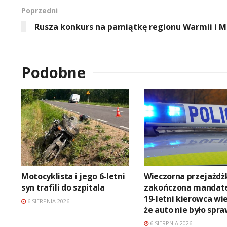
Poprzedni
Rusza konkurs na pamiątkę regionu Warmii i 
Podobne
Motocyklista i jego 6-letni
Wieczorna przejażdż
syn trafili do szpitala
zakończona mandat
19-letni kierowca wie
6 SIERPNIA 2026
że auto nie było spr
6 SIERPNIA 2026