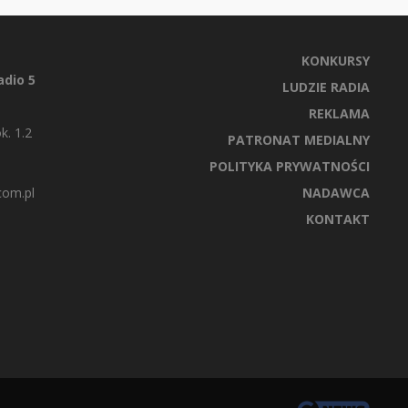
KONKURSY
dio 5
LUDZIE RADIA
REKLAMA
k. 1.2
PATRONAT MEDIALNY
POLITYKA PRYWATNOŚCI
com.pl
NADAWCA
KONTAKT