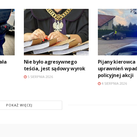
ała
Nie było agresywnego
Pijany kierowca
teścia, jest sądowy wyrok
uprawnień wpad
policyjnej akcji
5 SIERPNIA 2026
4 SIERPNIA 2026
POKAŻ WIĘCEJ