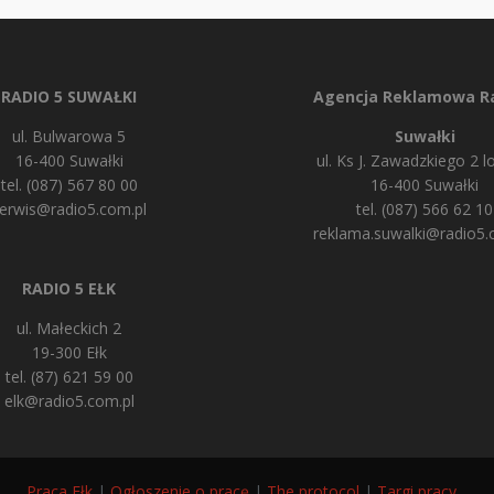
RADIO 5 SUWAŁKI
Agencja Reklamowa Ra
ul. Bulwarowa 5
Suwałki
16-400 Suwałki
ul. Ks J. Zawadzkiego 2 lo
tel. (087) 567 80 00
16-400 Suwałki
erwis@radio5.com.pl
tel. (087) 566 62 10
reklama.suwalki@radio5.
RADIO 5 EŁK
ul. Małeckich 2
19-300 Ełk
tel. (87) 621 59 00
elk@radio5.com.pl
Praca Ełk
|
Ogłoszenie o pracę
|
The protocol
|
Targi pracy