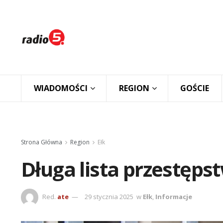
WIADOMOŚCI
REGION
GOŚCIE
Strona Główna
Region
Ełk
Długa lista przestęps
Red.
ate
29 stycznia 2025
w
Ełk
,
Informacje