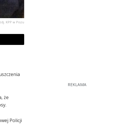
zdj. KPP w Piszu
uszczenia
REKLAMA
a, że
sy.
ej Policji