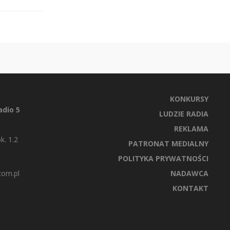
KONKURSY
dio 5
LUDZIE RADIA
REKLAMA
k. 1.2
PATRONAT MEDIALNY
POLITYKA PRYWATNOŚCI
com.pl
NADAWCA
KONTAKT