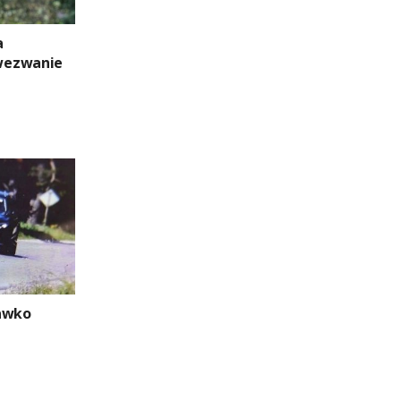
a
wezwanie
rawko