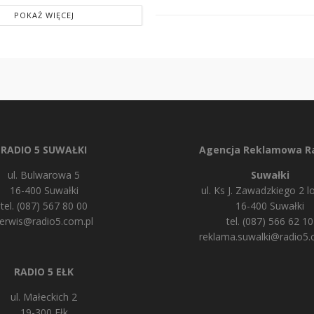
POKAŻ WIĘCEJ
RADIO 5 SUWAŁKI
Agencja Reklamowa Ra
ul. Bulwarowa 5
Suwałki
16-400 Suwałki
ul. Ks J. Zawadzkiego 2 lo
tel. (087) 567 80 00
16-400 Suwałki
erwis@radio5.com.pl
tel. (087) 566 62 10
reklama.suwalki@radio5.
RADIO 5 EŁK
ul. Małeckich 2
19-300 Ełk