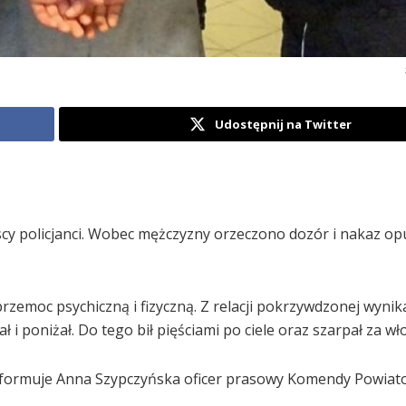
Udostępnij na Twitter
cy policjanci. Wobec mężczyzny orzeczono dozór i nakaz op
rzemoc psychiczną i fizyczną. Z relacji pokrzywdzonej wynik
i poniżał. Do tego bił pięściami po ciele oraz szarpał za wło
informuje Anna Szypczyńska oficer prasowy Komendy Powiatow