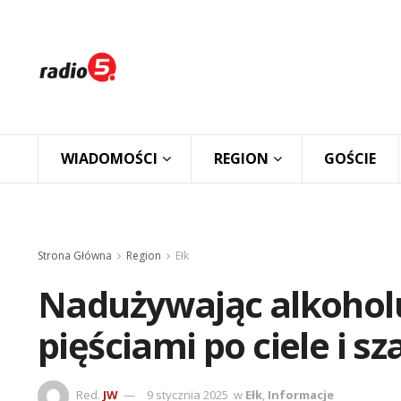
WIADOMOŚCI
REGION
GOŚCIE
Strona Główna
Region
Ełk
Nadużywając alkoholu 
pięściami po ciele i sz
Red.
JW
9 stycznia 2025
w
Ełk
,
Informacje