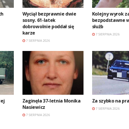
ch
Wyciął bezprawnie dwie
Kolejny wyrok z
sosny. 61-latek
bezpodstawne 
dobrowolnie poddał się
służb
karze
7 SIERPNIA 2026
7 SIERPNIA 2026
ej
Zaginęła 37-letnia Monika
Za szybko na p
Nasiewicz
7 SIERPNIA 2026
7 SIERPNIA 2026