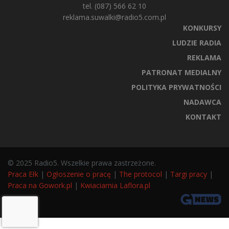
tel. (087) 566 62 10
reklama.suwalki@radio5.com.pl
KONKURSY
LUDZIE RADIA
REKLAMA
PATRONAT MEDIALNY
POLITYKA PRYWATNOŚCI
NADAWCA
KONTAKT
© 2025 Radio5. Wszelkie prawa zastrzeżone.
Praca Ełk
|
Ogłoszenie o pracę
|
The protocol
|
Targi pracy
|
Praca na Gowork.pl
|
Kwiaciarnia Laflora.pl