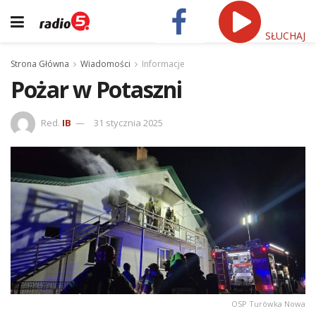
SŁUCHAJ
Strona Główna
Wiadomości
Informacje
Pożar w Potaszni
Red.
IB
31 stycznia 2025
OSP Turówka Nowa