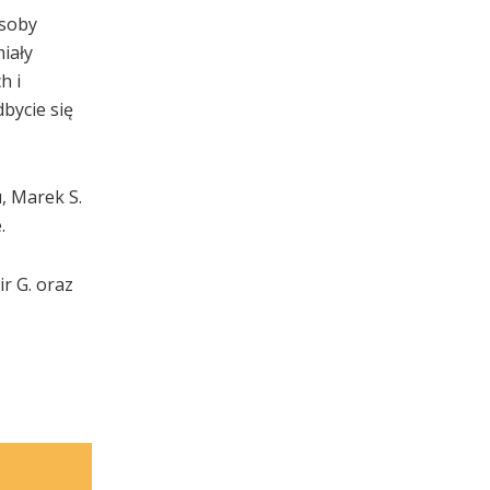
osoby
iały
h i
bycie się
, Marek S.
.
r G. oraz