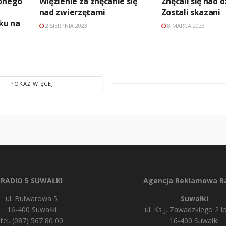
żonego
Więzienie za znęcanie się
Znęcali się nad d
nad zwierzętami
Zostali skazani
ku na
2 SIERPNIA 2023
8 MARCA 2023
POKAŻ WIĘCEJ
RADIO 5 SUWAŁKI
Agencja Reklamowa Ra
ul. Bulwarowa 5
Suwałki
16-400 Suwałki
ul. Ks J. Zawadzkiego 2 lo
tel. (087) 567 80 00
16-400 Suwałki