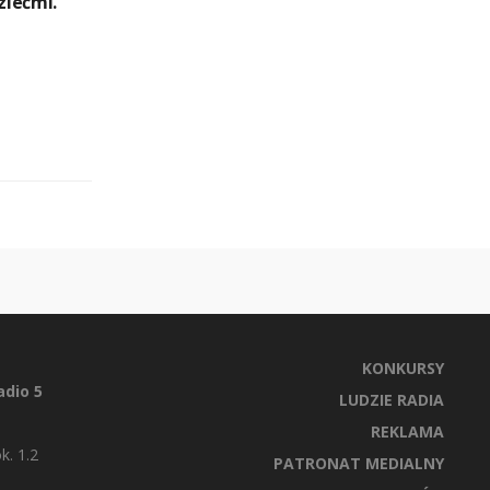
ziećmi.
KONKURSY
dio 5
LUDZIE RADIA
REKLAMA
k. 1.2
PATRONAT MEDIALNY