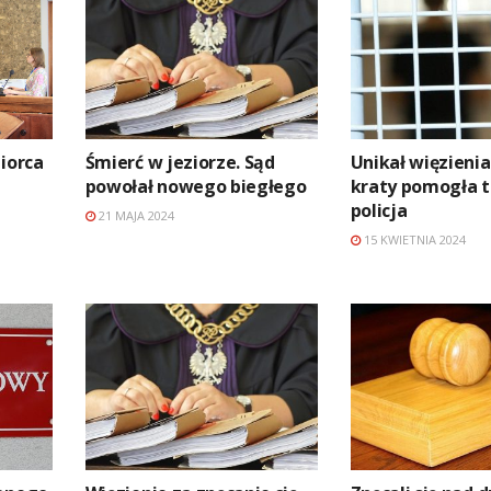
biorca
Śmierć w jeziorze. Sąd
Unikał więzienia
powołał nowego biegłego
kraty pomogła t
policja
21 MAJA 2024
15 KWIETNIA 2024