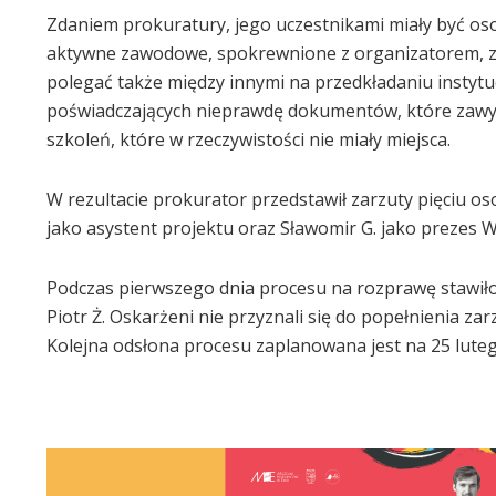
Zdaniem prokuratury, jego uczestnikami miały być os
aktywne zawodowe, spokrewnione z organizatorem, zn
polegać także między innymi na przedkładaniu instytuc
poświadczających nieprawdę dokumentów, które zawyżał
szkoleń, które w rzeczywistości nie miały miejsca.
W rezultacie prokurator przedstawił zarzuty pięciu os
jako asystent projektu oraz Sławomir G. jako preze
Podczas pierwszego dnia procesu na rozprawę stawiło s
Piotr Ż. Oskarżeni nie przyznali się do popełnienia zar
Kolejna odsłona procesu zaplanowana jest na 25 luteg