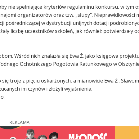
oby nie spełniające kryteriów regulaminu konkursu, w tym 
ajomi organizatorów oraz tzw. „słupy”. Nieprawidłowości m
ji pośredniczącej w dystrybucji unijnych dotacji podrobionyc
y liczbę uczestników szkoleń, jak również potwierdzały od
obom. Wśród nich znalazła się Ewa Ż. jako księgowa projektu
s Wodnego Ochotniczego Pogotowia Ratunkowego w Olsztynie
ię troje z pięciu oskarżonych, a mianowicie Ewa Ż., Sławomi
zucanych im czynów i złożyli wyjaśnienia.
o.
REKLAMA