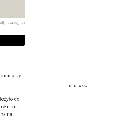
zdj. ilustracyjne)
ciami przy
REKLAMA
łożyło do
roku, na
ans na