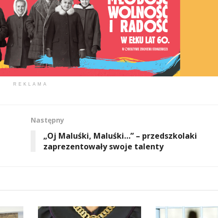
REKLAMA
Następny
„Oj Maluśki, Maluśki…” – przedszkolaki
zaprezentowały swoje talenty