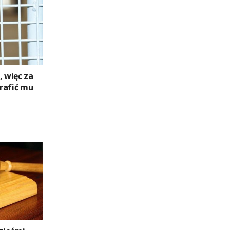
, więc za
rafić mu