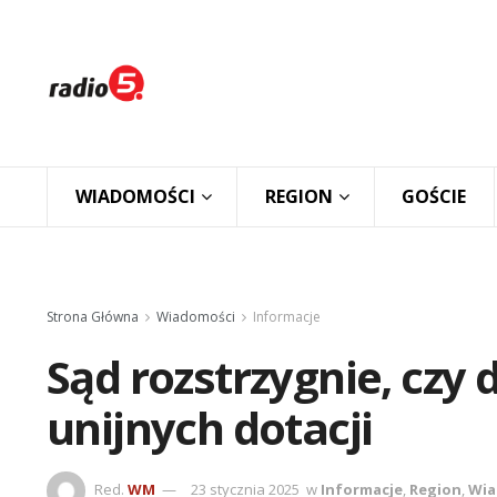
WIADOMOŚCI
REGION
GOŚCIE
Strona Główna
Wiadomości
Informacje
Sąd rozstrzygnie, czy
unijnych dotacji
Red.
WM
23 stycznia 2025
w
Informacje
,
Region
,
Wia