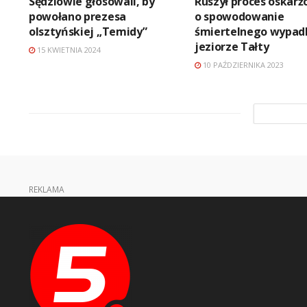
Sędziowie głosowali, by
Ruszył proces oskar
powołano prezesa
o spowodowanie
olsztyńskiej „Temidy”
śmiertelnego wypad
jeziorze Tałty
15 KWIETNIA 2024
10 PAŹDZIERNIKA 2023
REKLAMA