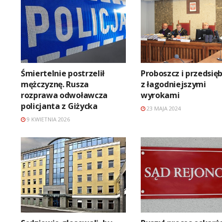
Śmiertelnie postrzelił
Proboszcz i przedsię
mężczyznę. Rusza
z łagodniejszymi
rozprawa odwoławcza
wyrokami
policjanta z Giżycka
23 MAJA 2024
9 KWIETNIA 2026