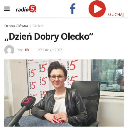
SŁUCHAJ
Strona Główna
Goście
„Dzień Dobry Olecko”
Red.
IB
27 lutego 2025