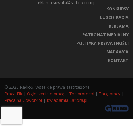
reklama.suwalki@radio5.com.pl
KONKURSY
LUDZIE RADIA
REKLAMA
PATRONAT MEDIALNY
POLITYKA PRYWATNOŚCI
NADAWCA
KONTAKT
© 2025 Radio5. Wszelkie prawa zastrzeżone.
Praca Ełk
|
Ogłoszenie o pracę
|
The protocol
|
Targi pracy
|
Praca na Gowork.pl
|
Kwiaciarnia Laflora.pl