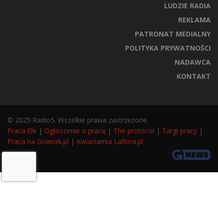
LUDZIE RADIA
REKLAMA
PATRONAT MEDIALNY
POLITYKA PRYWATNOŚCI
NADAWCA
KONTAKT
© 2025 Radio5. Wszelkie prawa zastrzeżone.
Praca Ełk
|
Ogłoszenie o pracę
|
The protocol
|
Targi pracy
|
Praca na Gowork.pl
|
Kwiaciarnia Laflora.pl