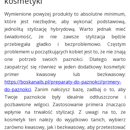
kosmetyki
Wymienione powyżej produkty to absolutne minimum,
które jest niezbędne, aby wykonać podstawową,
jednolitą stylizację hybrydową. Warto jednak mieć
świadomość, że nie zawsze stylizacja będzie
przebiegała gładko i bezproblemowo. Częstym
problemem u początkujących kobiet jest to, że nie znają
one potrzeb swoich paznokci. Dlatego warto
zaopatrzyć się również w jeden dodatkowy kosmetyk:
primer kwasowy lub bezkwasowy:
https://boskanails.pl/preparaty-do-paznokci/primery-
do-paznokci
. Zanim nałożysz bazę, zadbaj o to, aby
Twoje paznokcie były idealnie odtłuszczone i
pozbawione wilgoci. Zastosowanie primera znacząco
wpłynie na trwałość stylizacji. Z uwagi na to, że
kosmetyk ten należy do wyjątkowo tanich, wybierz
zarówno kwasowy, jak i bezkwasowy, aby przetestować