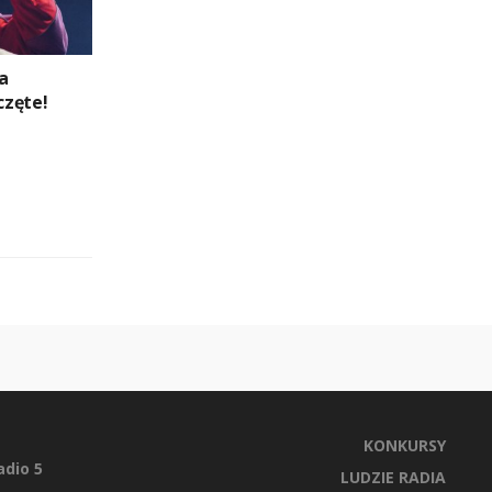
a
częte!
KONKURSY
dio 5
LUDZIE RADIA