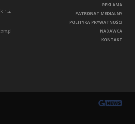
REKLAMA
k. 1.2
PATRONAT MEDIALNY
POLITYKA PRYWATNOŚCI
com.pl
NADAWCA
KONTAKT