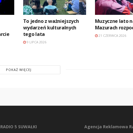
To jedno z ważniejszych
Muzyczne lato n
wydarzeń kulturalnych
Mazurach rozpo
rcie
tego lata
21 CZERWCA 2026
9 LIPCA 2026
POKAŻ WIĘCEJ
RADIO 5 SUWAŁKI
Agencja Reklamowa Ra