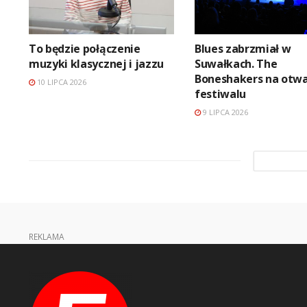
To będzie połączenie
Blues zabrzmiał w
muzyki klasycznej i jazzu
Suwałkach. The
Boneshakers na otwa
10 LIPCA 2026
festiwalu
9 LIPCA 2026
REKLAMA