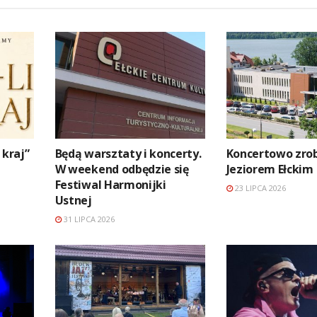
 kraj”
Będą warsztaty i koncerty.
Koncertowo zrob
W weekend odbędzie się
Jeziorem Ełckim
Festiwal Harmonijki
23 LIPCA 2026
Ustnej
31 LIPCA 2026