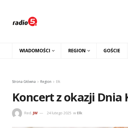
WIADOMOŚCI
REGION
GOŚCIE
Strona Główna
Region
Ełk
Koncert z okazji Dnia 
Red.
JW
24 lutego 2025
w
Ełk