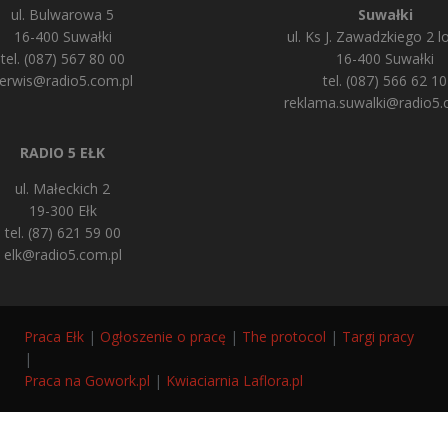
ul. Bulwarowa 5
Suwałki
16-400 Suwałki
ul. Ks J. Zawadzkiego 2 lo
tel. (087) 567 80 00
16-400 Suwałki
erwis@radio5.com.pl
tel. (087) 566 62 10
reklama.suwalki@radio5.
RADIO 5 EŁK
ul. Małeckich 2
19-300 Ełk
tel. (87) 621 59 00
elk@radio5.com.pl
Praca Ełk
|
Ogłoszenie o pracę
|
The protocol
|
Targi pracy
|
Praca na Gowork.pl
|
Kwiaciarnia Laflora.pl